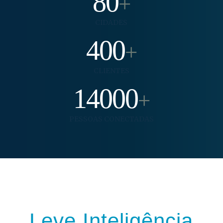
80
+
CIDADES
400
+
CLIENTES
14000
+
PESSOAS CONECTADAS
Leve Inteligência