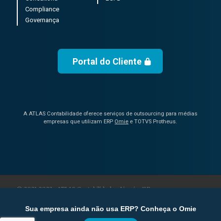
Compliance
Governança
Portal do Cliente
A ATLAS Contabilidade oferece serviços de outsourcing para médias
empresas que utilizam ERP
Omie
e TOTVS Protheus.
© 2021-2023 • ATLAS Contabilidade • Limeira/SP
Sua empresa ainda não usa ERP? Conheça o Omie
Trabalhe Conosco
Política de Privacidade
Contato