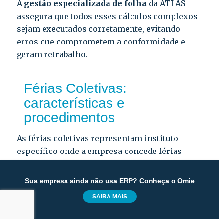
A
gestão especializada de folha
da ATLAS
assegura que todos esses cálculos complexos
sejam executados corretamente, evitando
erros que comprometem a conformidade e
geram retrabalho.
Férias Coletivas:
características e
procedimentos
As férias coletivas representam instituto
específico onde a empresa concede férias
simultaneamente a todos os empregados ou a
determinados setores ou estabelecimentos.
Sua empresa ainda não usa ERP? Conheça o Omie
Essa modalidade é particularmente utilizada
SAIBA MAIS
em períodos de baixa demanda, como fim de
ano ou recessos setoriais, permitindo que a