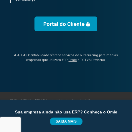
Portal do Cliente
A ATLAS Contabilidade oferece serviços de outsourcing para médias
empresas que utilizam ERP
Omie
e TOTVS Protheus.
© 2021-2023 • ATLAS Contabilidade • Limeira/SP
Sua empresa ainda não usa ERP? Conheça o Omie
Trabalhe Conosco
Política de Privacidade
Contato
SAIBA MAIS