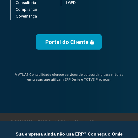
Consultoria
LGPD
Compliance
Governança
Portal do Cliente
A ATLAS Contabilidade oferece serviços de outsourcing para médias
empresas que utilizam ERP
Omie
e TOTVS Protheus.
© 2021-2023 • ATLAS Contabilidade • Limeira/SP
Sua empresa ainda não usa ERP? Conheça o Omie
Trabalhe Conosco
Política de Privacidade
Contato