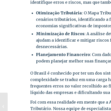
identifique erros e riscos, mas que tamb
Otimização Tributária
: O Mapa Trib
cenários tributários, identificando a 
economias significativas de impostos
Minimização de Riscos
: A análise d
ajudam a identificar e mitigar riscos
desnecessárias.
Planejamento Financeiro
: Com dado
podem planejar melhor suas finanças
O Brasil é conhecido por ter um dos si
complexidade se traduz em uma carga hor
frequentes erros no valor recolhido ao f
líquido das empresas e dificultando sua 
Mapa Tributário da
Foi com essa realidade em mente que a 
ATLAS: um guia para
Tributário. Nossa equipe de especialis