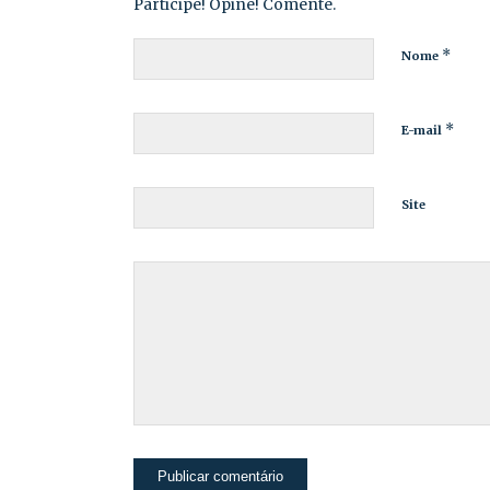
Participe! Opine! Comente.
*
Nome
*
E-mail
Site