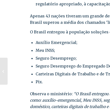
regulatório apropriado, à capacitação
Apenas 43 nações tiveram um grande d
Brasil superou a média dos chamados ‘l
O Brasil entregou à população soluções 
Auxílio Emergencial;
Meu INSS;
Seguro Desemprego;
PERT – Câmara
Seguro Desemprego do Empregado D
aprova regime de
Carteiras Digitais de Trabalho e de T
urgência para
projeto que reabre
Pix.
prazo...
Observa o ministério:
“O Brasil entregou 
como: auxílio-emergencial, Meu INSS, s
doméstico, carteiras digitais de trabalho e 