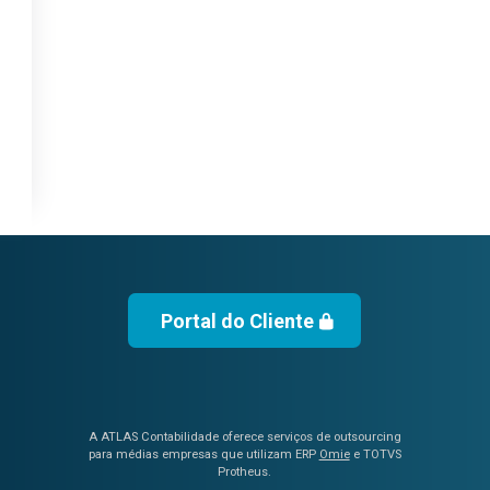
Portal do Cliente
A ATLAS Contabilidade oferece serviços de outsourcing
para médias empresas que utilizam ERP
Omie
e TOTVS
Protheus.