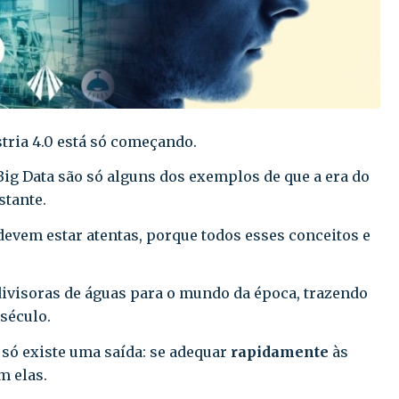
stria 4.0 está só começando.
o Big Data são só alguns dos exemplos de que a era do
stante.
 devem estar atentas, porque todos esses conceitos e
divisoras de águas para o mundo da época, trazendo
século.
 só existe uma saída: se adequar
rapidamente
às
m elas.