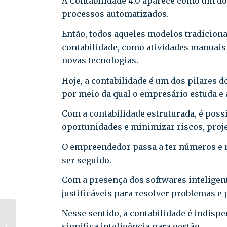
A Contabilidade 4.0 aparece como um dos
processos automatizados.
Então, todos aqueles modelos tradiciona
contabilidade, como atividades manuais 
novas tecnologias.
Hoje, a contabilidade é um dos pilares d
por meio da qual o empresário estuda e 
Com a contabilidade estruturada, é pos
oportunidades e minimizar riscos, proje
O empreendedor passa a ter números e r
ser seguido.
Com a presença dos softwares inteligent
justificáveis para resolver problemas e 
Médias Empresas: 4
Nesse sentido, a contabilidade é indisp
riscos da
significa inteligência para gestão.