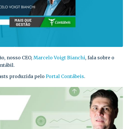
ão, nosso CEO,
Marcelo Voigt Bianchi
, fala sobre o
tábil.
asts produzida pelo
Portal Contábeis
.